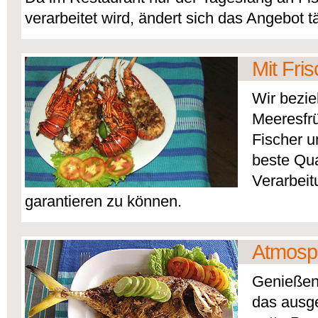
verarbeitet wird, ändert sich das Angebot tä
Mit Fri
Wir bezi
Meeresfrü
Fischer u
beste Qua
Verarbeit
garantieren zu können.
Atmosp
Genießen 
das ausg